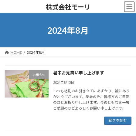
コ
ナ
株式会社モーリ
ン
ビ
テ
ゲ
ン
ー
ツ
シ
2024年8月
へ
ョ
ス
ン
キ
に
ッ
移
HOME
2024年8月
プ
動
暑中お見舞い申し上げます
お知らせ
2024年8月5日
いつも格別のお引き立てにあずかり、誠にあり
がとうございます。酷暑の折、皆様方のご自愛
のほどお祈り申し上げます。今後ともなお一層
ご愛顧のほどよろしくお願い申し上げます。
続きを読む